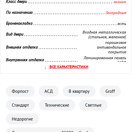
Класс двери 
эконом
По назначению 
Загородные
Броненакладка 
есть
Входная металлическая
Вид двери 
(стальная, железная)
порошковое
Внешняя отделка 
антивандальное
покрытие
Ламинированная панель
Внутренняя отделка 
МДФ
ВСЕ ХАРАКТЕРИСТИКИ
Глазок 
установлен
Замок дополнительный 
Сувальдный
Форпост
АСД
В квартиру
Groff
Замок основной 
Цилиндровый
Кол-во контуров уплотнения 
2 контура
Стандарт
Технические
Светлые
Материал полотна 
Металл
Недорогие
Ночная задвижка 
установлена