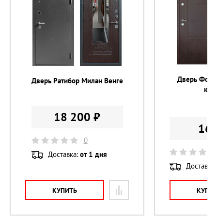
Цвет фурнитуры 
серебро
Цилиндр 
с вертушком
Дверь Форп
Дверь Ратибор Милан Венге
кар
21
18 200 ₽
16 
0
Доставка:
от 1 дня
Доставка
КУПИТЬ
КУПИ